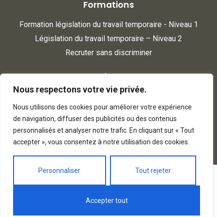
Formations
Formation législation du travail temporaire - Niveau 1
Législation du travail temporaire – Niveau 2
Recruter sans discriminer
Heures d'ouverture
Nous respectons votre vie privée.
Du lundi au vendredi de 9h à 18h30
Nous utilisons des cookies pour améliorer votre expérience
de navigation, diffuser des publicités ou des contenus
Contactez nous
personnalisés et analyser notre trafic. En cliquant sur « Tout
accepter », vous consentez à notre utilisation des cookies.
Certificat Qualiopi
Personnaliser
Tout rejeter
Nous utilisons des cookies pour vous garantir la meilleure
expérience sur notre site web. Si vous continuez à utiliser ce
site, nous supposerons que vous en êtes satisfait.
Accepter tout
OK