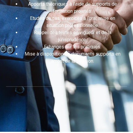
Apports théoriques à l’aide de supports de
formation projetés.
Etudes de cas, exercices à l’oral, mise en
situation professionnelle.
Rappel des textes en vigueur et de la
jurisprudence.
Echanges sur les pratiques.
Mise à disposition de documents supports en
amont de la session.